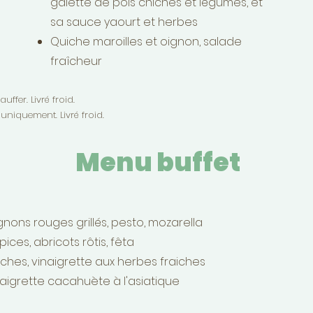
galette de pois chiches et légumes, et
sa sauce yaourt et herbes
Quiche maroilles et oignon, salade
fraîcheur
ffer. Livré froid.
niquement. Livré froid.
Menu buffet
nons rouges grillés, pesto, mozarella
pices, abricots rôtis, fêta
ches, vinaigrette aux herbes fraiches
inaigrette cacahuète à l'asiatique