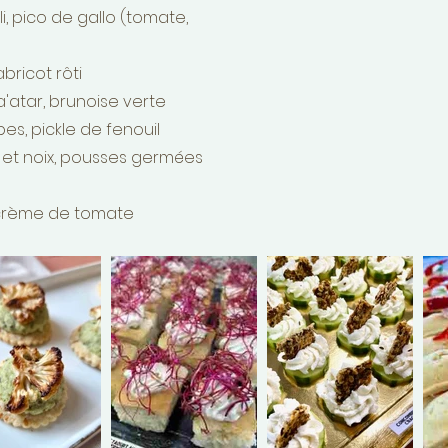
, pico de gallo (tomate,
abricot rôti
'atar, brunoise verte
s, pickle de fenouil
 et noix, pousses germées
t crème de tomate