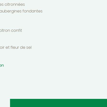
tes citronnées
, aubergines fondantes
itron confit
r et fleur de sel
on​