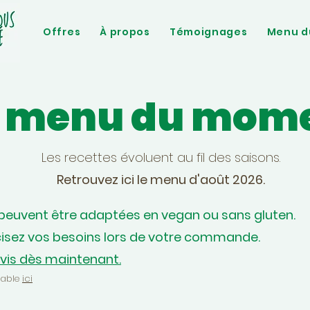
Offres
À propos
Témoignages
Menu d
e menu du mom
Les recettes évoluent au fil des saisons.
Retrouvez ici le menu d'août
2026.
 peuvent être adaptées en vegan ou sans gluten.
cisez vos besoins lors de votre commande.
is dès maintenant.
table
ici