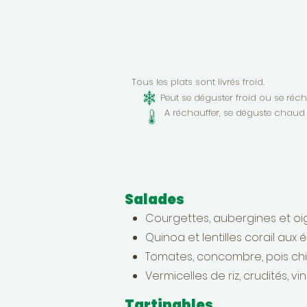
Tous les plats sont livrés froid.
Peut se déguster froid ou se réchau
A réchauffer, se déguste chaud u
Salades
Courgettes, aubergines et oig
Quinoa et lentilles corail aux é
Tomates, concombre, pois chi
Vermicelles de riz, crudités, v
Tartinables