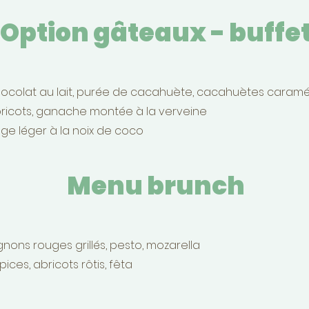
Option gâteaux - buffe
colat au lait, purée de cacahuète, cacahuètes caramélis
icots, ganache montée à la verveine
age léger à la noix de coco
Menu brunch
nons rouges grillés, pesto, mozarella
pices, abricots rôtis, fêta