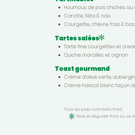
Houmous de pois chiches au c
Carotte, fêta & noix
Courgette, chèvre frais & basi
Tartes salées
Tarte fine courgettes et cre
Quiche maroilles et oignon
Toast gourmand
Crème d’olive verte, aubergi
Crème haricot blanc façon aio
Tous les plats sont livrés froid.
Peut se déguster froid ou se réc