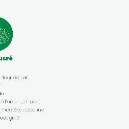
ucré
 fleur de sel
n
le
ée d'amande, mûre
montée, nectarine
cot grillé