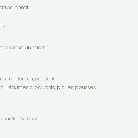
itron confit
lic
am cheese au zaatar
nes fondantes, pousses
li, légumes croquants, pickles, pousses
hauffer. Livré froid.