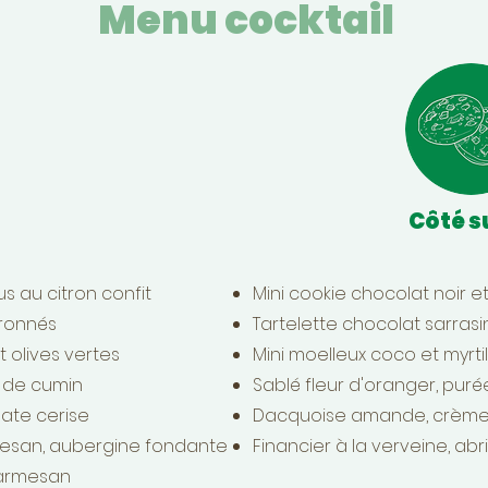
Menu cocktail
Côté s
 au citron confit
Mini cookie chocolat noir et
tronnés
Tartelette chocolat sarrasi
t olives vertes
Mini moelleux coco et myrtil
s de cumin
Sablé fleur d'oranger, pur
ate cerise
Dacquoise amande, crème 
rmesan, aubergine fondante
Financier à la verveine, abri
 parmesan