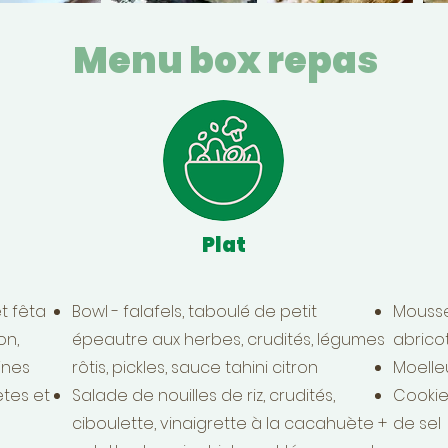
Menu box repas
Plat
t fêta
Bowl - falafels, taboulé de petit
Mousse
on,
épeautre aux herbes, crudités, légumes
abricot
ines
rôtis, pickles, sauce tahini citron
Moelleu
tes et
Salade de nouilles de riz, crudités,
Cookie
ciboulette, vinaigrette à la cacahuète +
de sel